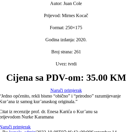
Autor: Juan Cole
Prijevod: Mirnes Kocač
Format: 250×175
Godina izdanja: 2020.
Broj strana: 261
Uvez: tvrdi
Cijena sa PDV-om: 35.00 KM
Naruči primjerak
“Jedno općenito, rekli bismo “obično” i “prirodno” razumijevanje
Kur’ana iz samog kur’anaskog originala.”
Citat iz recenzije prof. dr. Enesa Karića o Kur’anu sa
prijevodom Nurke Karamana
Naruči primjerak