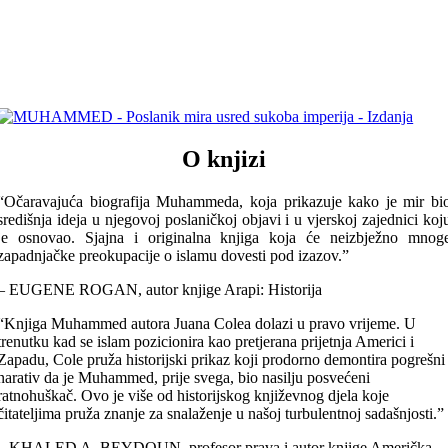
O knjizi
“Očaravajuća biografija Muhammeda, koja prikazuje kako je mir bi
središnja ideja u njegovoj poslaničkoj objavi i u vjerskoj zajednici koj
je osnovao. Sjajna i originalna knjiga koja će neizbježno mnog
zapadnjačke preokupacije o islamu dovesti pod izazov.”
– EUGENE ROGAN, autor knjige Arapi: Historija
“Knjiga Muhammed autora Juana Colea dolazi u pravo vrijeme. U
trenutku kad se islam pozicionira kao pretjerana prijetnja Americi i
Zapadu, Cole pruža historijski prikaz koji prodorno demontira pogrešni
narativ da je Muhammed, prije svega, bio nasilju posvećeni
ratnohuškač. Ovo je više od historijskog književnog djela koje
čitateljima pruža znanje za snalaženje u našoj turbulentnoj sadašnjosti.”
– KHALED A. BEYDOUN, profesor prava i autor knjige Američka