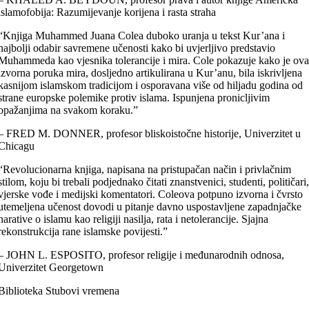
islamofobija: Razumijevanje korijena i rasta straha
“Knjiga Muhammed Juana Colea duboko uranja u tekst Kur’ana i
najbolji odabir savremene učenosti kako bi uvjerljivo predstavio
Muhammeda kao vjesnika tolerancije i mira. Cole pokazuje kako je ov
izvorna poruka mira, dosljedno artikulirana u Kur’anu, bila iskrivljena
kasnijom islamskom tradicijom i osporavana više od hiljadu godina od
strane europske polemike protiv islama. Ispunjena pronicljivim
opažanjima na svakom koraku.”
– FRED M. DONNER, profesor bliskoistočne historije, Univerzitet u
Chicagu
“Revolucionarna knjiga, napisana na pristupačan način i privlačnim
stilom, koju bi trebali podjednako čitati znanstvenici, studenti, političari
vjerske vođe i medijski komentatori. Coleova potpuno izvorna i čvrsto
utemeljena učenost dovodi u pitanje davno uspostavljene zapadnjačke
narative o islamu kao religiji nasilja, rata i netolerancije. Sjajna
rekonstrukcija rane islamske povijesti.”
– JOHN L. ESPOSITO, profesor religije i međunarodnih odnosa,
Univerzitet Georgetown
Biblioteka Stubovi vremena